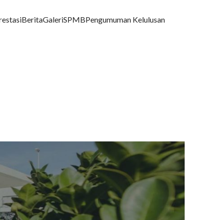
restasi
Berita
Galeri
SPMB
Pengumuman Kelulusan