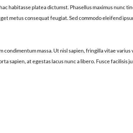
 hac habitasse platea dictumst. Phasellus maximus nunc tin
et metus consequat feugiat. Sed commodo eleifend ipsum, 
ondimentum massa. Ut nisl sapien, fringilla vitae varius v
ta sapien, at egestas lacus nunc a libero. Fusce facilisis ju