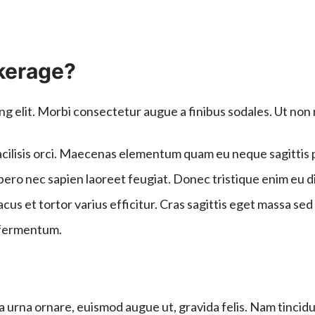
okerage?
g elit. Morbi consectetur augue a finibus sodales. Ut non n
e facilisis orci. Maecenas elementum quam eu neque sagitti
ero nec sapien laoreet feugiat. Donec tristique enim eu di
 lacus et tortor varius efficitur. Cras sagittis eget massa s
t fermentum.
urna ornare, euismod augue ut, gravida felis. Nam tincidu