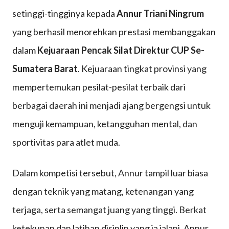
setinggi-tingginya kepada
Annur Triani Ningrum
Ningrum
yang berhasil menorehkan prestasi membanggakan
Raih
dalam
Kejuaraan Pencak Silat Direktur CUP Se-
Prestasi
Sumatera Barat
. Kejuaraan tingkat provinsi yang
Gemilan
mempertemukan pesilat-pesilat terbaik dari
di
berbagai daerah ini menjadi ajang bergengsi untuk
Kejuara
menguji kemampuan, ketangguhan mental, dan
Pencak
sportivitas para atlet muda.
Silat
Direktur
Dalam kompetisi tersebut, Annur tampil luar biasa
CUP
dengan teknik yang matang, ketenangan yang
Se-
terjaga, serta semangat juang yang tinggi. Berkat
Sumater
ketekunan dan latihan disiplin yang ia jalani, Annur