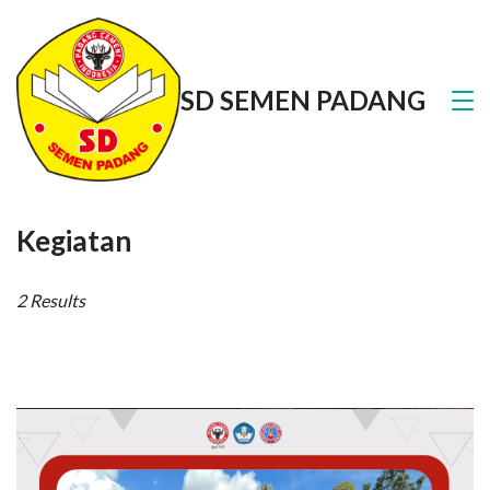
Skip
to
SD SEMEN PADANG
content
Kegiatan
2 Results