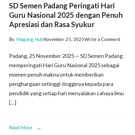
SD Semen Padang Peringati Hari
Guru Nasional 2025 dengan Penuh
Apresiasi dan Rasa Syukur
on
By
Magang Hub
November 25, 2025
Write a Comment
SD
Padang, 25 November 2025 — SD Semen Padang
Semen
memperingati Hari Guru Nasional 2025 sebagai
Padan
momen penuh makna untuk memberikan
Pering
penghargaan setinggi-tingginya kepada para
pendidik yang setiap hari menyalakan cahaya ilmu
Hari
[…]
Guru
Nasion
2025
Read More