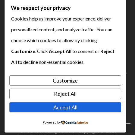
We respect your privacy
Cookies help us improve your experience, deliver
personalized content, and analyze traffic. You can
choose which cookies to allow by clicking
sdsemenpadang2021`@gmail.com
Customize
. Click
Accept All
to consent or
Reject
0895-3546-54949
All
to decline non-essential cookies.
Complex Social Centre Semen Padang, Indarung,
Customize
Lubuk Kilangan, Padang
Reject All
Accept All
Powered by
ICT Semen Padang Schools - Copyright © 2026