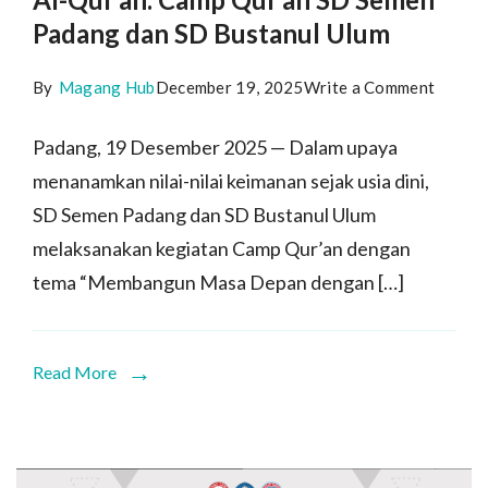
Padang dan SD Bustanul Ulum
on
By
Magang Hub
December 19, 2025
Write a Comment
Memba
Padang, 19 Desember 2025 — Dalam upaya
Masa
menanamkan nilai-nilai keimanan sejak usia dini,
Depan
SD Semen Padang dan SD Bustanul Ulum
denga
melaksanakan kegiatan Camp Qur’an dengan
tema “Membangun Masa Depan dengan […]
Al-
Qur’an
Camp
Read More
Qur’an
SD
Semen