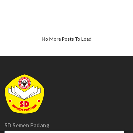
denga
Penuh
Apresi
dan
No More Posts To Load
Rasa
Syukur
SD Semen
Padang