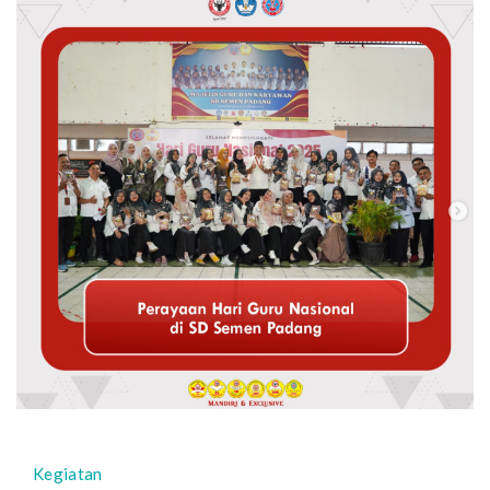
Padan
dan
SD
Bustan
Ulum
Kegiatan